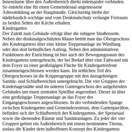
Innenräume über den Außenbereich direkt miteinander verbinden.
So entsteht eine für einen Gemeindesaal angemessene
Adressbildung an der Hauptstraße. Gleichzeitig bleibt der
städtebaulich wichtige und vom Denkmalschutz verlangte Freiraum
zu beiden Seiten der Kirche erhalten.
Kindergarten
Der Zutritt zum Gebäude erfolgt über die ruhigere Straßenseite.
Neben der denkmalgeschützten Mauer betritt man das Obergeschoss
des Kindergartens über eine kleine Treppenanlage im Windfang
oder den dort befindlichen Aufzug. Neben den administrativen
Funktionen der Einrichtung ist hier auch der Bewegungsraum des
Kindergartens untergebracht, der bei Bedarf über eine Faltwand mit
dem Foyer zu einer großzügigen Fläche für Kindergartenfeste
zusammengeschlossen werden kann. Im seitlichen Teil des
Obergeschosses ist die Krippengruppe mit den dazugehörigen
Sanitär- und Schlafbereichen untergebracht. Die vier Gruppen der
Kindertagesstätte sind im unteren Gartengeschoss des aufgehenden
Gebäudes um einen zentralen Spielflur angeordnet. Dieser ist über
eine großzügige Treppenanlage an das Foyer des
Eingangsgeschosses angeschlossen. In der verbindenden Spange
zwischen Kindergarten und Gemeindezentrum, dem Gartenpavillon,
befinden sich der Schlafbereich des Kindergartens, der Speisesaal
sowie die dienenden Räume und Sanitäranlagen. Zu jeder der vier
Gruppen gehört ein Außenbereich mit einem bestimmten Thema,
sodass die Kinder dem halboffenen Konzept des Kindergartens