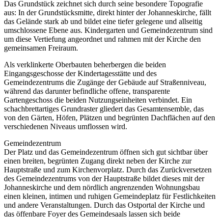
Das Grundstück zeichnet sich durch seine besondere Topografie
aus: In der Grundstücksmitte, direkt hinter der Johanneskirche, fällt
das Gelände stark ab und bildet eine tiefer gelegene und allseitig
umschlossene Ebene aus. Kindergarten und Gemeindezentrum sind
um diese Vertiefung angeordnet und rahmen mit der Kirche den
gemeinsamen Freiraum.
Als verklinkerte Oberbauten beherbergen die beiden
Eingangsgeschosse der Kindertagesstätte und des
Gemeindezentrums die Zugänge der Gebäude auf Straßenniveau,
während das darunter befindliche offene, transparente
Gartengeschoss die beiden Nutzungseinheiten verbindet. Ein
schachbrettartiges Grundraster gliedert das Gesamtensemble, das
von den Gärten, Höfen, Plätzen und begrünten Dachflächen auf den
verschiedenen Niveaus umflossen wird.
Gemeindezentrum
Der Platz und das Gemeindezentrum öffnen sich gut sichtbar über
einen breiten, begrünten Zugang direkt neben der Kirche zur
Hauptstraße und zum Kirchenvorplatz. Durch das Zurückversetzen
des Gemeindezentrums von der Hauptstraße bildet dieses mit der
Johanneskirche und dem nördlich angrenzenden Wohnungsbau
einen kleinen, intimen und ruhigen Gemeindeplatz für Festlichkeiten
und andere Veranstaltungen. Durch das Ostportal der Kirche und
das öffenbare Foyer des Gemeindesaals lassen sich beide